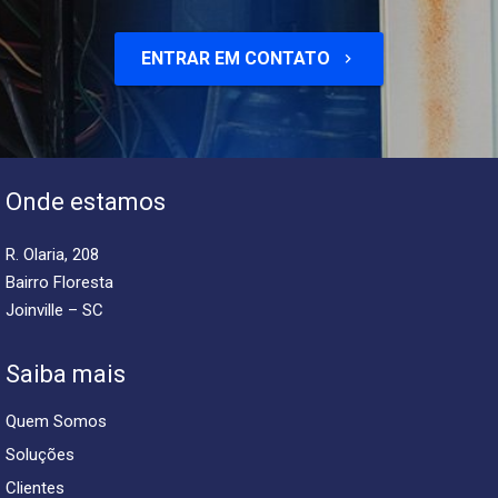
ENTRAR EM CONTATO
keyboard_arrow_right
Onde estamos
R. Olaria, 208
Bairro Floresta
Joinville – SC
Saiba mais
Quem Somos
Soluções
Clientes