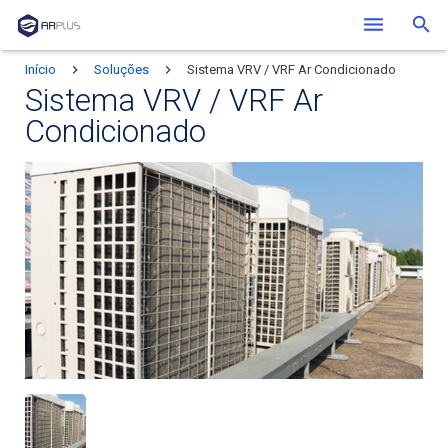
Início
Soluções
Sistema VRV / VRF Ar Condicionado
Quem Somos
Sistema VRV / VRF Ar
Soluções
Condicionado
Clientes
Blog
Contato