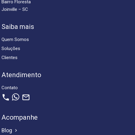
Bairro Floresta
Joinville – SC
Saiba mais
Quem Somos
Soluções
Clientes
Atendimento
Contato
phone
mail_outline
Acompanhe
Blog
keyboard_arrow_right