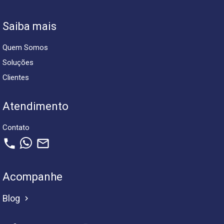
Saiba mais
Quem Somos
Soluções
Clientes
Atendimento
Contato
phone
mail_outline
Acompanhe
Blog
keyboard_arrow_right