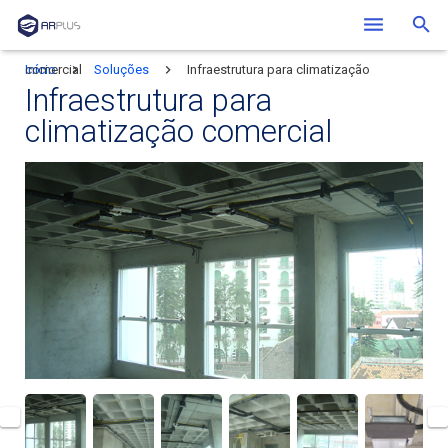
Início
Infraestrutura para climatização comercial
Soluções
Quem Somos
Infraestrutura para
Soluções
climatização comercial
Clientes
Blog
Contato