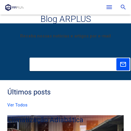
Blog ARPLUS
Quem Somos
Soluções
Receba nossas notícias e artigos por e-mail
Clientes
Blog
Contato
Últimos posts
Ver Todos
Climatização Adiabática