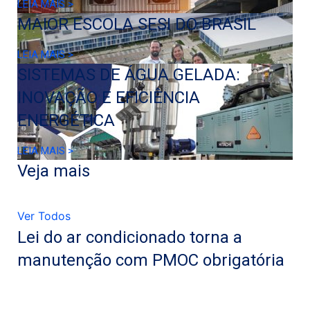
LEIA MAIS >
MAIOR ESCOLA SESI DO BRASIL
LEIA MAIS >
SISTEMAS DE ÁGUA GELADA:
INOVAÇÃO E EFICIÊNCIA
ENERGÉTICA
LEIA MAIS >
Veja mais
Ver Todos
Lei do ar condicionado torna a
manutenção com PMOC obrigatória